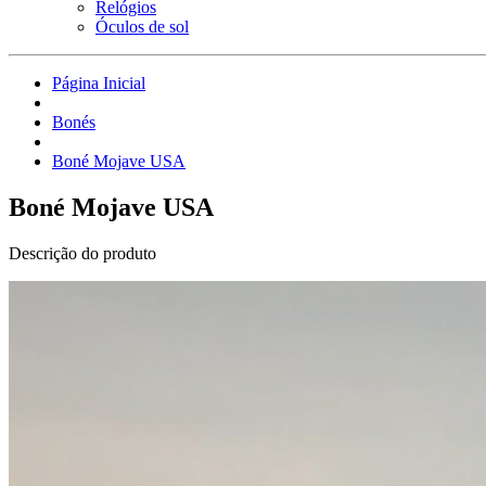
Relógios
Óculos de sol
Página Inicial
Bonés
Boné Mojave USA
Boné Mojave USA
Descrição do produto