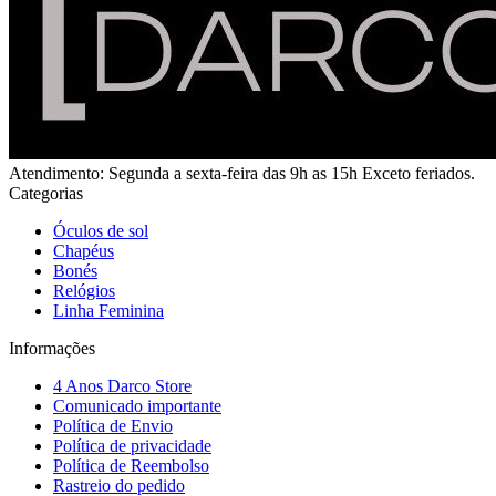
Atendimento: Segunda a sexta-feira das 9h as 15h Exceto feriados.
Categorias
Óculos de sol
Chapéus
Bonés
Relógios
Linha Feminina
Informações
4 Anos Darco Store
Comunicado importante
Política de Envio
Política de privacidade
Política de Reembolso
Rastreio do pedido