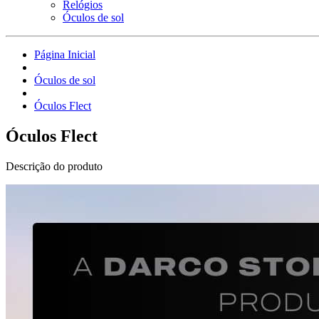
Relógios
Óculos de sol
Página Inicial
Óculos de sol
Óculos Flect
Óculos Flect
Descrição do produto